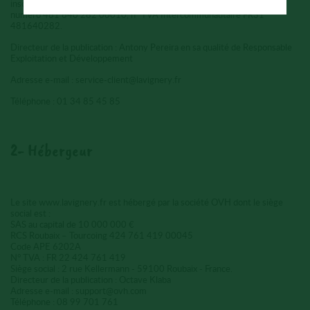
inscrite au Registre du Commerce et des Sociétés de Versailles sous le
numéro 481 640 282 00010, n° TVA Intercommunautaire FR31
481640282.
Directeur de la publication : Antony Pereira en sa qualité de Responsable
Exploitation et Développement
Adresse e-mail : service-client@lavignery.fr
Téléphone : 01 34 85 45 85
2- Hébergeur
Le site www.lavignery.fr est hébergé par la société OVH dont le siège
social est :
SAS au capital de 10 000 000 €
RCS Roubaix – Tourcoing 424 761 419 00045
Code APE 6202A
N° TVA : FR 22 424 761 419
Siège social : 2 rue Kellermann - 59100 Roubaix - France.
Directeur de la publication : Octave Klaba
Adresse e-mail : support@ovh.com
Téléphone : 08 99 701 761