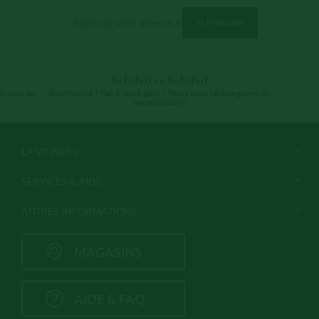
JE M'INSCRIS
Satisfait ou Satisfait
es tout au
Bouchonné ? Pas à votre goût ? Nous vous l'échangeons ou
remboursons !
LA VIGNERY
SERVICES & AIDE
AUTRES INFORMATIONS
MAGASINS
AIDE & FAQ