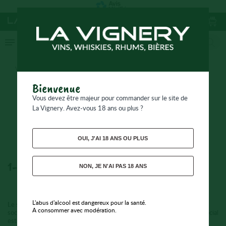
Vous êtes ici :
Mentions légales
Bienvenue
Mentions légales
Vous devez être majeur pour commander sur le site de
La Vignery. Avez-vous 18 ans ou plus ?
OUI, J'AI 18 ANS OU PLUS
1- Editeur
NON, JE N'AI PAS 18 ANS
L'abus d'alcool est dangereux pour la santé.
Le site www.lavignery.fr (ci-après dénommé le « Site ») est édité par la
A consommer avec modération.
société La Vignery, SAS au capital de 1 192 000 euros, dont le siège social
est situé au 3 rue Joseph Jacquard - ZA du Bel Air, 78120 Rambouillet,